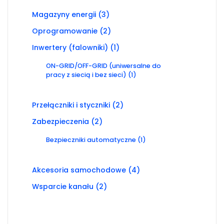
3
Magazyny energii
3
produkty
2
Oprogramowanie
2
produkty
1
Inwertery (falowniki)
1
produkt
ON-GRID/OFF-GRID (uniwersalne do
1
pracy z siecią i bez sieci)
1
produkt
2
Przełączniki i styczniki
2
produkty
2
Zabezpieczenia
2
produkty
1
Bezpieczniki automatyczne
1
produkt
4
Akcesoria samochodowe
4
produkty
2
Wsparcie kanału
2
produkty